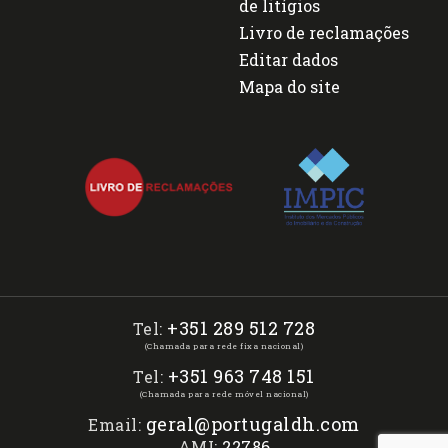
de litígios
Livro de reclamações
Editar dados
Mapa do site
+351 289 512 728
Tel:
(Chamada para rede fixa nacional)
+351 963 748 151
Tel:
(Chamada para rede móvel nacional)
geral@portugaldh.com
Email:
AMI:
22786