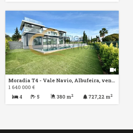
Moradia T4 - Vale Navio, Albufeira, venda
1 640 000 €
2
2
4
5
380 m
727,22 m